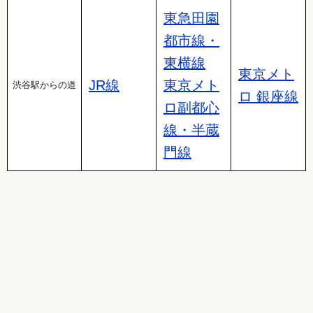
東急田園
都市線・
東横線
東京メト
JR線
東京メト
渋谷駅からの道
ロ 銀座線
ロ副都心
線・半蔵
門線