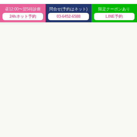
問合せ(予約はネット)
昼12:00〜翌5時診療
限定クーポンあり
〒150-0002
東京都渋谷区渋谷2-22-13 渋谷東口マイアミビル 5F、6F
診
療
時間
月
火
水
木
金
土
日
祝
昼12～21時
●
●
●
●
●
●
●
●