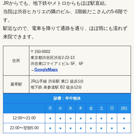
JRからでも、地下鉄やメトロからもほぼ駅直結。
当院は渋谷ヒカリエの隣のビル、1階銀だこさんの5-6階で
す。
駅近なので、電車を降りて通路を通り、ほぼ雨にも濡れず
来院できます。
〒150-0002
東京都渋谷区渋谷2-22-13
住所
渋谷東口マイアミビル 5F、6F
→
GoogleMaps
JR山手線 渋谷駅 東口 徒歩1分
最寄駅
地下鉄 表参道駅 B2 徒歩12分
診療：年中無休
月
火
水
木
金
土
日
(祝)
12:00〜21:00
●
●
●
●
●
●
●
●
22:00〜翌朝5:00
●
●
●
●
●
●
●
●