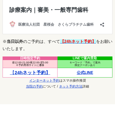
※
当日以外
のご予約は、すべて
【24hネット予約】
をお願い
いたします。
日時指定予約
LINEで案内受取
昼12:00-21:00/夜22:00-翌5:00
キーワード「予約」で案内
※予約専用サイトに遷移
限定クーポンあり
【
24hネット予約】
公式LINE
インターネット予約
はスマホ操作推奨
当院の予約
について /
ネット予約方法
詳細