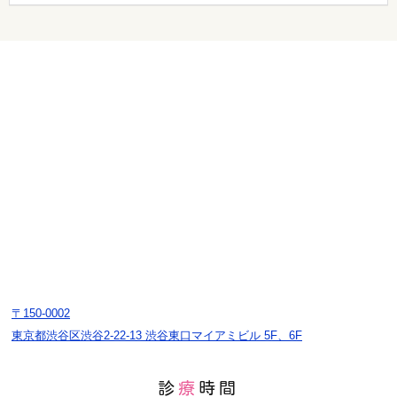
〒150-0002
東京都渋谷区渋谷2-22-13 渋谷東口マイアミビル 5F、6F
診
療
時間