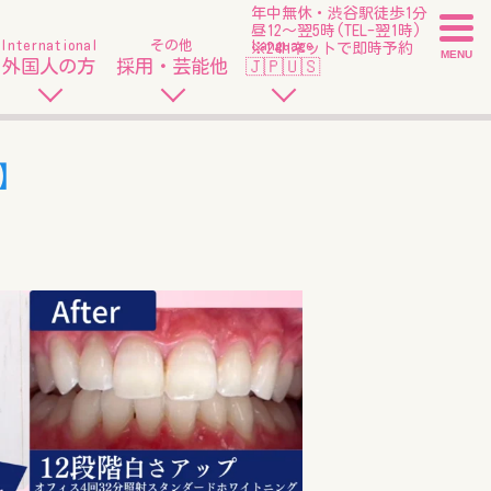
年中無休・渋谷駅徒歩1分
昼12〜翌5時(TEL-翌1時)
International
その他
Language
※24hネットで即時予約
MENU
外国人の方
採用・芸能他
🇯🇵🇺🇸
】