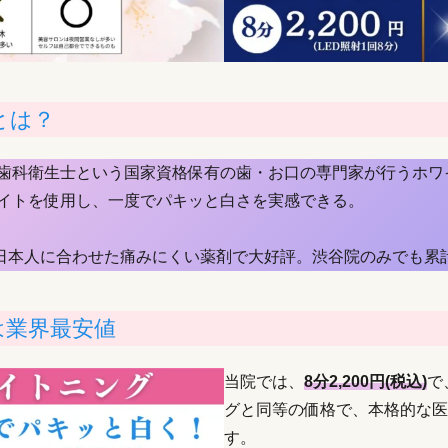
とは？
歯科衛生士という国家資格保有の歯・お口の専門家が行うホワ
ライトを使用し、一度でパキッと白さを実感できる。
で、日本人に合わせた痛みにくい薬剤で大好評。渋谷院のみでも累
は業界最安値
当院では、
8分2,200円(税込)
で
グと同等の価格で、本格的な医
す。