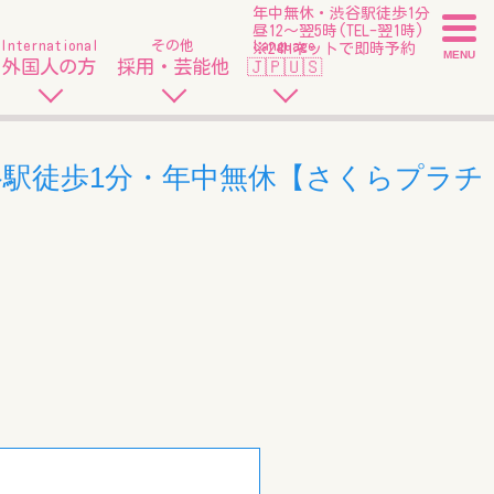
年中無休・渋谷駅徒歩1分
昼12〜翌5時(TEL-翌1時)
International
その他
Language
※24hネットで即時予約
MENU
外国人の方
採用・芸能他
🇯🇵🇺🇸
谷駅徒歩1分・年中無休【さくらプラチ