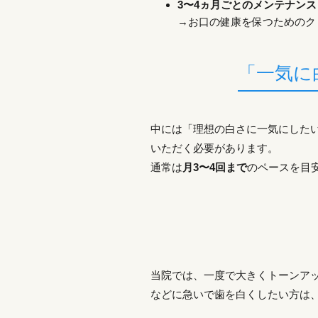
3〜4ヵ月ごとのメンテナンス
→お口の健康を保つためのク
「一気に
中には「理想の白さに一気にした
いただく必要があります。
通常は
月3〜4回まで
のペースを目
当院では、一度で大きくトーンア
などに急いで歯を白くしたい方は