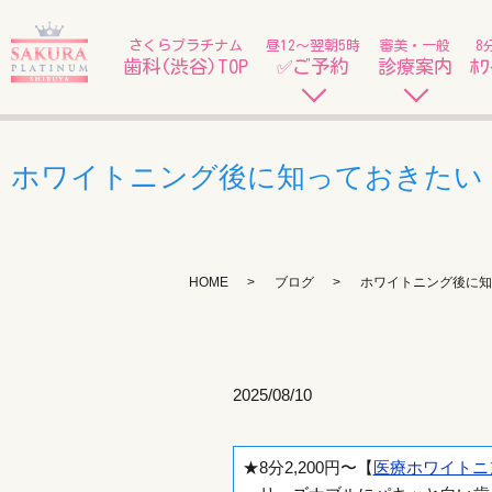
さくらプラチナム
昼12〜翌朝5時
審美・一般
8
歯科(渋谷)TOP
✅ご予約
診療案内
ﾎﾜ
ホワイトニング後に知っておきたい！
HOME
ブログ
ホワイトニング後に知
2025/08/10
★8分2,200円〜【
医療ホワイトニ