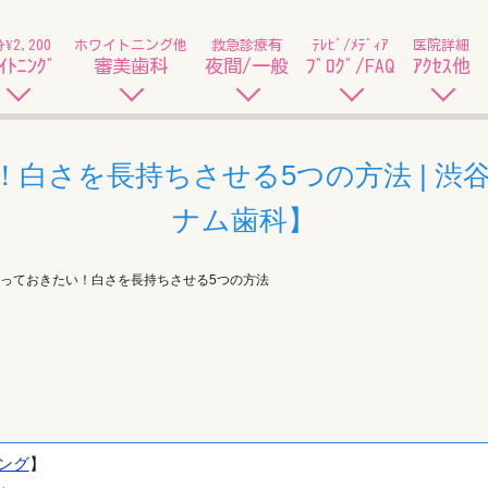
分¥2,200
ホワイトニング他
救急診療有
ﾃﾚﾋﾞ/ﾒﾃﾞｨｱ
医院詳細
ｲﾄﾆﾝｸﾞ
審美歯科
夜間/一般
ﾌﾞﾛｸﾞ/FAQ
ｱｸｾｽ他
白さを長持ちさせる5つの方法 | 渋
ナム歯科】
っておきたい！白さを長持ちさせる5つの方法
ング
】