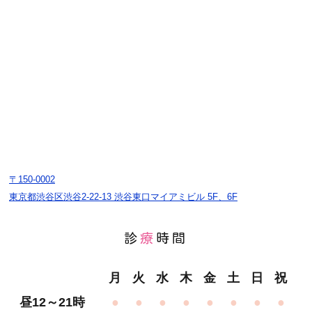
〒150-0002
東京都渋谷区渋谷2-22-13 渋谷東口マイアミビル 5F、6F
診
療
時間
月
火
水
木
金
土
日
祝
昼12～21時
●
●
●
●
●
●
●
●