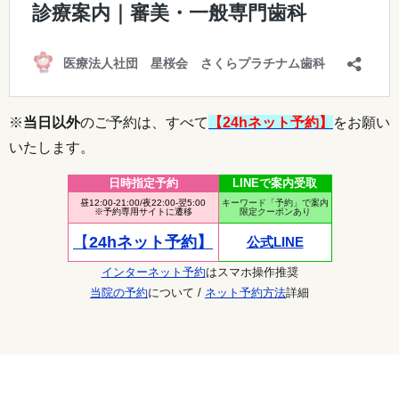
※
当日以外
のご予約は、すべて
【24hネット予約】
をお願い
いたします。
日時指定予約
LINEで案内受取
昼12:00-21:00/夜22:00-翌5:00
キーワード「予約」で案内
※予約専用サイトに遷移
限定クーポンあり
【
24hネット予約】
公式LINE
インターネット予約
はスマホ操作推奨
当院の予約
について /
ネット予約方法
詳細