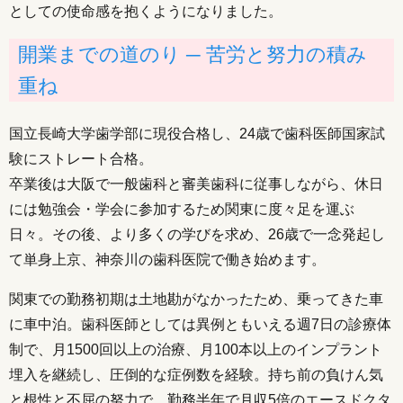
としての使命感を抱くようになりました。
開業までの道のり ─ 苦労と努力の積み
重ね
国立長崎大学歯学部に現役合格し、24歳で歯科医師国家試
験にストレート合格。
卒業後は大阪で一般歯科と審美歯科に従事しながら、休日
には勉強会・学会に参加するため関東に度々足を運ぶ
日々。その後、より多くの学びを求め、26歳で一念発起し
て単身上京、神奈川の歯科医院で働き始めます。
関東での勤務初期は土地勘がなかったため、乗ってきた車
に車中泊。歯科医師としては異例ともいえる週7日の診療体
制で、月1500回以上の治療、月100本以上のインプラント
埋入を継続し、圧倒的な症例数を経験。持ち前の負けん気
と根性と不屈の努力で、勤務半年で月収5倍のエースドクタ