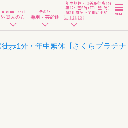
年中無休・渋谷駅徒歩1分
昼12〜翌5時(TEL-翌1時)
International
その他
Language
※24hネットで即時予約
MENU
外国人の方
採用・芸能他
🇯🇵🇺🇸
駅徒歩1分・年中無休【さくらプラチナ