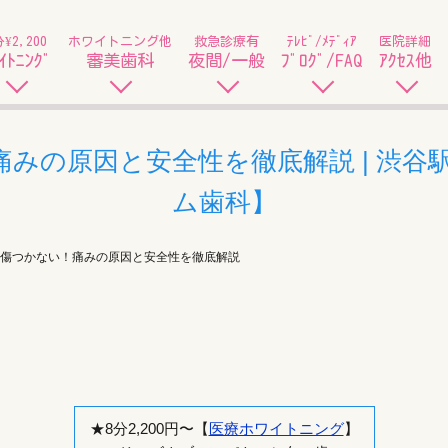
分¥2,200
ホワイトニング他
救急診療有
ﾃﾚﾋﾞ/ﾒﾃﾞｨｱ
医院詳細
ｲﾄﾆﾝｸﾞ
審美歯科
夜間/一般
ﾌﾞﾛｸﾞ/FAQ
ｱｸｾｽ他
みの原因と安全性を徹底解説 | 渋谷
ム歯科】
傷つかない！痛みの原因と安全性を徹底解説
★8分2,200円〜【
医療ホワイトニング
】