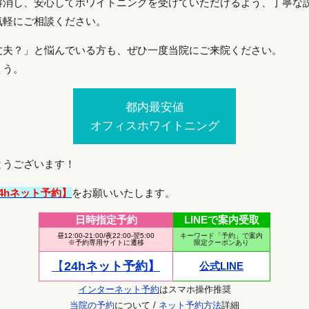
解消し、安心してホワイトニングを受けていただけるよう、丁寧な
気軽にご相談ください。
丈夫？」と悩んでいる方も、ぜひ一度当院にご来院ください。
ょう。
都内最安値
オフィスホワイトニング
とうございます！
4hネット予約】
をお願いいたします。
日時指定予約
LINEで案内受取
昼12:00-21:00/夜22:00-翌5:00
キーワード「予約」で案内
※予約専用サイトに遷移
限定クーポンあり
【
24hネット予約】
公式LINE
インターネット予約
はスマホ操作推奨
当院の予約
について /
ネット予約方法
詳細