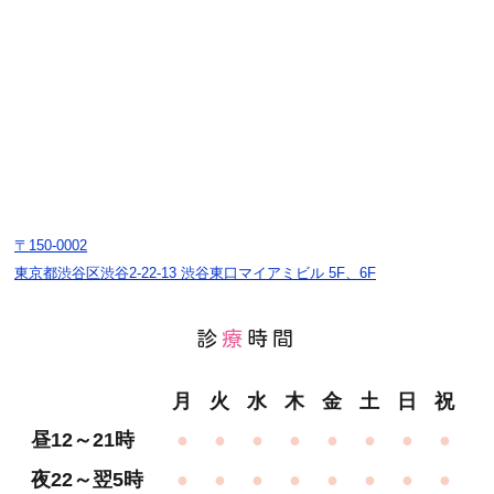
〒150-0002
東京都渋谷区渋谷2-22-13 渋谷東口マイアミビル 5F、6F
診
療
時間
月
火
水
木
金
土
日
祝
昼12～21時
●
●
●
●
●
●
●
●
夜22～翌5時
●
●
●
●
●
●
●
●