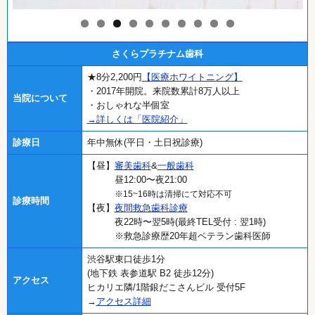
0
さくらプラチナム歯科
★8分2,200円
【医療ホワイトニング】
・2017年開院。来院数累計8万人以上
当院について
・おしゃれな半個室
→詳しくは「医院紹介」
診療日
年中無休(平日・土日祝診療)
【昼】
審美歯科
&
一般歯科
昼12:00〜夜21:00
※15~16時は清掃にて対応不可
診療時間
【夜】
夜間救急歯科診療
夜22時〜翌5時(最終TEL受付 : 翌1時)
※救急診療歴20年超ベテラン歯科医師
渋谷駅東口徒歩1分
(地下鉄 表参道駅 B2 徒歩12分)
アクセス
ヒカリエ隣/1階銀だこさんビル 受付5F
→
アクセス詳細