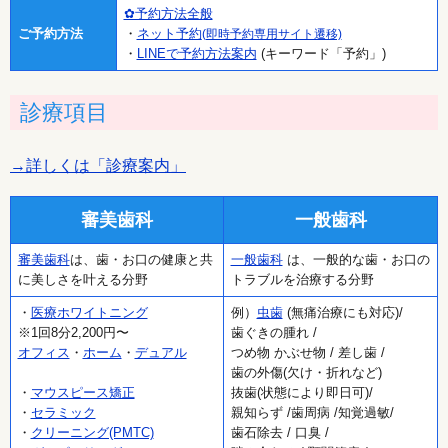
✿予約方法全般
ご予約方法
・
ネット予約
(即時予約専用サイト遷移)
・
LINEで予約方法案内
(キーワード「予約」)
診療項目
→詳しくは「診療案内」
審美歯科
一般歯科
審美歯科
は、歯・お口の健康と共
一般歯科
は、一般的な歯・お口の
に美しさを叶える分野
トラブルを治療する分野
・
医療ホワイトニング
例）
虫歯
(無痛治療にも対応)/
※1回8分2,200円〜
歯ぐきの腫れ /
オフィス
・
ホーム
・
デュアル
つめ物 かぶせ物 / 差し歯 /
歯の外傷(欠け・折れなど)
・
マウスピース矯正
抜歯(状態により即日可)/
・
セラミック
親知らず /歯周病 /知覚過敏/
・
クリーニング(PMTC)
歯石除去 / 口臭 /