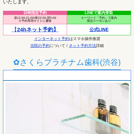
いたします。
日時指定予約
LINEで案内受取
昼12:00-21:00/夜22:00-翌5:00
キーワード「予約」で案内
※予約専用サイトに遷移
限定クーポンあり
【
24hネット予約】
公式LINE
インターネット予約
はスマホ操作推奨
当院の予約
について /
ネット予約方法
詳細
✿さくらプラチナム歯科(渋谷)