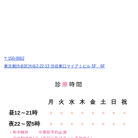
〒150-0002
東京都渋谷区渋谷2-22-13 渋谷東口マイアミビル 5F、6F
診
療
時間
月
火
水
木
金
土
日
祝
昼12～21時
●
●
●
●
●
●
●
●
夜22～翌5時
●
●
●
●
●
●
●
●
・年中無休
※事前予約必須