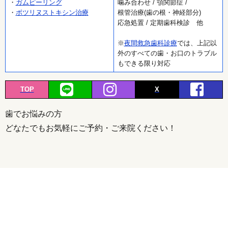
・
ガムピーリング
噛み合わせ / 顎関節症 /
・
ボツリヌストキシン治療
根管治療(歯の根・神経部分)
応急処置 / 定期歯科検診 他
※
夜間救急歯科診療
では、上記以
外のすべての歯・お口のトラブル
もできる限り対応
TOP
X
歯でお悩みの方
どなたでもお気軽にご予約・ご来院ください！